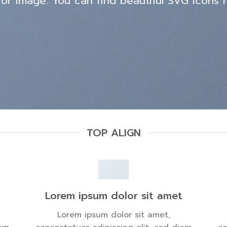
 or image. You can find beautiful SVG icons 
TOP ALIGN
Lorem ipsum dolor sit amet
Lorem ipsum dolor sit amet,