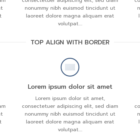
iam
consectetuer adipiscing elit, sed diam
co
ut
nonummy nibh euismod tincidunt ut
n
t
laoreet dolore magna aliquam erat
volutpat….
TOP ALIGN WITH BORDER
Lorem ipsum dolor sit amet
Lorem ipsum dolor sit amet,
iam
consectetuer adipiscing elit, sed diam
co
ut
nonummy nibh euismod tincidunt ut
n
t
laoreet dolore magna aliquam erat
volutpat….